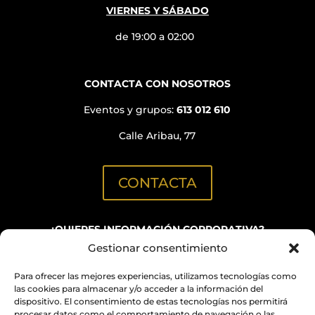
VIERNES Y SÁBADO
de 19:00 a 02:00
CONTACTA CON NOSOTROS
Eventos y grupos:
613 012 610
Calle Aribau, 77
CONTACTA
¿QUIERES INFORMACIÓN CORPORATIVA?
Gestionar consentimiento
C/ Aribau, 152
(Oficinas BN GRUP)
Para ofrecer las mejores experiencias, utilizamos tecnologías como
info@quimicabcn.com
las cookies para almacenar y/o acceder a la información del
dispositivo. El consentimiento de estas tecnologías nos permitirá
procesar datos como el comportamiento de navegación o las