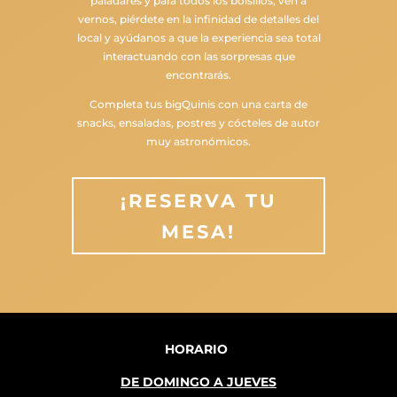
paladares y para todos los bolsillos, ven a
vernos, piérdete en la infinidad de detalles del
local y ayúdanos a que la experiencia sea total
interactuando con las sorpresas que
encontrarás.
Completa tus bigQuinis con una carta de
snacks, ensaladas, postres y cócteles de autor
muy astronómicos.
¡RESERVA TU
MESA!
HORARIO
DE DOMINGO A JUEVES