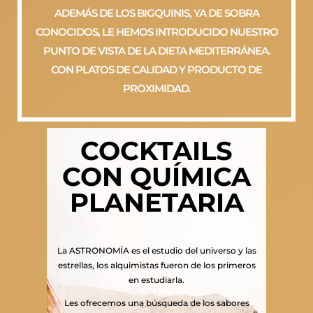
ADEMÁS DE LOS BIGQUINIS, YA DE SOBRA
CONOCIDOS, LE HEMOS INTRODUCIDO NUESTRO
PUNTO DE VISTA DE LA DIETA MEDITERRÁNEA.
CON PLATOS DE CALIDAD Y PRODUCTO DE
PROXIMIDAD.
COCKTAILS
CON QUÍMICA
PLANETARIA
La ASTRONOMÍA es el estudio del universo y las
estrellas, los alquimistas fueron de los primeros
en estudiarla.
Les ofrecemos una búsqueda de los sabores