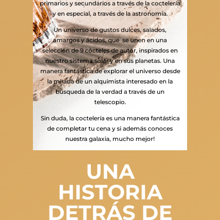
primarios y secundarios a través de la coctelería
y en especial, a través de la astronomía.
Un universo de gustos dulces, salados,
amargos y ácidos, que se unen en una
selección de 9 cócteles de autor, inspirados en
nuestro sistema solar y en sus planetas. Una
manera fantástica de explorar el universo desde
la mirada de un alquimista interesado en la
búsqueda de la verdad a través de un
telescopio.
Sin duda, la coctelería es una manera fantástica
de completar tu cena y si además conoces
nuestra galaxia, mucho mejor!
UNA
HISTORIA
DETRÁS DE