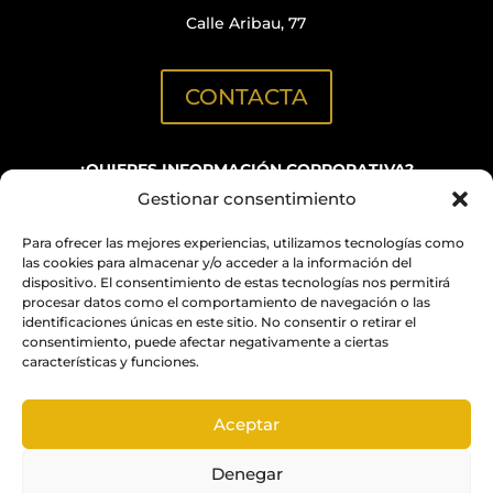
Calle Aribau, 77
CONTACTA
¿QUIERES INFORMACIÓN CORPORATIVA?
Gestionar consentimiento
C/ Aribau, 152
(Oficinas BN GRUP)
Para ofrecer las mejores experiencias, utilizamos tecnologías como
info@quimicabcn.com
las cookies para almacenar y/o acceder a la información del
dispositivo. El consentimiento de estas tecnologías nos permitirá
procesar datos como el comportamiento de navegación o las
NUESTROS RESTAURANTES Y ESPACIOS PARA
identificaciones únicas en este sitio. No consentir o retirar el
EVENTOS
consentimiento, puede afectar negativamente a ciertas
características y funciones.
BN GRUP RESTAURANTS
Aceptar
Denegar