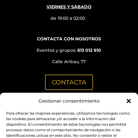
VIERNES Y SÁBADO
de 19:00 a 02:00
CONTACTA CON NOSOTROS
Eventos y grupos:
613 012 610
Calle Aribau, 77
CONTACTA
Gestionar consentimiento
¿QUIERES INFORMACIÓN CORPORATIVA?
Para ofrecer las mejores experiencias, utilizamos tecnologías como
C/ Aribau, 152
(Oficinas BN GRUP)
las cookies para almacenar y/o acceder a la información del
dispositivo. El consentimiento de estas tecnologías nos permitirá
info@quimicabcn.com
procesar datos como el comportamiento de navegación o las
identificaciones únicas en este sitio. No consentir o retirar el