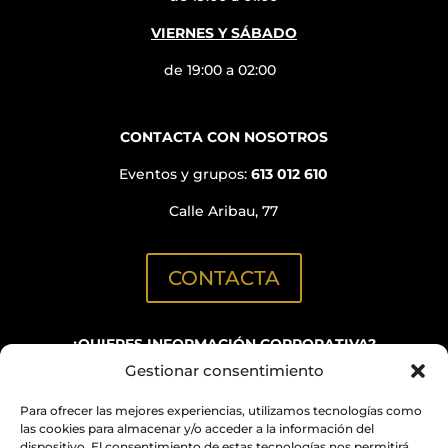
VIERNES Y SÁBADO
de 19:00 a 02:00
CONTACTA CON NOSOTROS
Eventos y grupos:
613 012 610
Calle Aribau, 77
CONTACTA
¿QUIERES INFORMACIÓN CORPORATIVA?
Gestionar consentimiento
C/ Aribau, 152
(Oficinas BN GRUP)
Para ofrecer las mejores experiencias, utilizamos tecnologías como
info@quimicabcn.com
las cookies para almacenar y/o acceder a la información del
dispositivo. El consentimiento de estas tecnologías nos permitirá