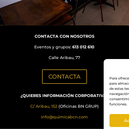
CONTACTA CON NOSOTROS
Eventos y grupos:
613 012 610
Calle Aribau, 77
CONTACTA
Para ofrece
para almace
de estas t
navegación 
¿QUIERES INFORMACIÓN CORPORATIVA?
consentimie
funciones.
C/ Aribau, 152
(Oficinas BN GRUP)
info@quimicabcn.com
A