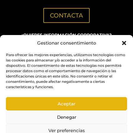
CONTACTA
¿QUIERES INFORMACIÓN CORPORATIVA?
Gestionar consentimiento
C/ Aribau, 152
(Oficinas BN GRUP)
Para ofrecer las mejores experiencias, utilizamos tecnologías como
info@quimicabcn.com
las cookies para almacenar y/o acceder a la información del
dispositivo. El consentimiento de estas tecnologías nos permitirá
procesar datos como el comportamiento de navegación o las
NUESTROS RESTAURANTES Y ESPACIOS PARA
identificaciones únicas en este sitio. No consentir o retirar el
EVENTOS
consentimiento, puede afectar negativamente a ciertas
características y funciones.
BN GRUP RESTAURANTS
Aceptar
Denegar
Ver preferencias