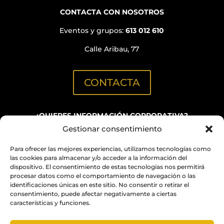
CONTACTA CON NOSOTROS
Eventos y grupos:
613 012 610
Calle Aribau, 77
CONTACTA
¿QUIERES INFORMACIÓN CORPORATIVA?
Gestionar consentimiento
C/ Aribau, 152
(Oficinas BN GRUP)
Para ofrecer las mejores experiencias, utilizamos tecnologías como
info@quimicabcn.com
las cookies para almacenar y/o acceder a la información del
dispositivo. El consentimiento de estas tecnologías nos permitirá
procesar datos como el comportamiento de navegación o las
NUESTROS RESTAURANTES Y ESPACIOS PARA
identificaciones únicas en este sitio. No consentir o retirar el
EVENTOS
consentimiento, puede afectar negativamente a ciertas
características y funciones.
BN GRUP RESTAURANTS